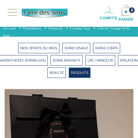
0
COMPTE
PANIER
>
>
>
>
Accueil
Prestations
Produits
Enatae Spa
Crème Visage Anti-
Âge...
NOS OFFRES DU MOIS
SOINS VISAGE
SOINS CORPS
PARENTHESES (FORMULES)
SOINS ENFANTS
LPG / MINCEUR
ÉPILATION
BEAUTÉ
PRODUITS