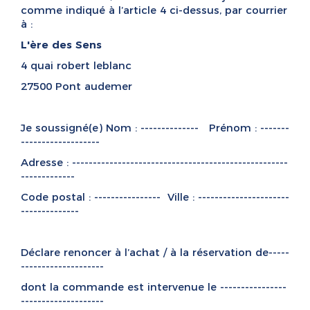
comme indiqué à l’article 4 ci-dessus, par courrier
à :
L'ère des Sens
4 quai robert leblanc
27500 Pont audemer
Je soussigné(e) Nom :
--------------
Prénom :
-------
-------------------
Adresse :
----------------------------------------------------
-------------
Code postal :
----------------
Ville :
----------------------
--------------
Déclare renoncer à l’achat / à la réservation de
-----
--------------------
dont la commande est intervenue le
----------------
--------------------