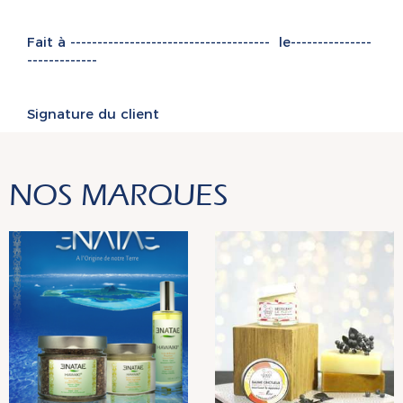
Fait à
-------------------------------------
le
---------------
-------------
Signature du client
NOS MARQUES